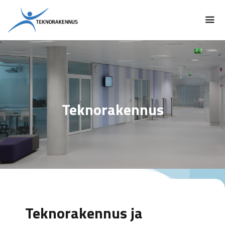
Siirry
sisältöön
Vali
Teknorakennus
Teknorakennus ja